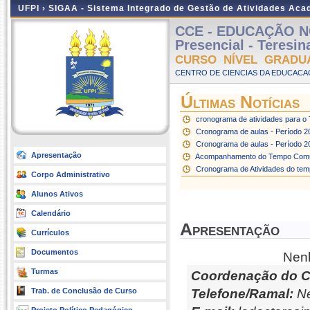
UFPI ›
SIGAA - Sistema Integrado de Gestão de Atividades Ac
CCE - EDUCAÇÃO N
Presencial - Teresi
CURSO NÍVEL GRADU
CENTRO DE CIENCIAS DA EDUCACAO
Últimas Notícias
cronograma de atividades para 
Cronograma de aulas - Período 20
Cronograma de aulas - Período 2
Apresentação
Acompanhamento do Tempo Com
Cronograma de Atividades do te
Corpo Administrativo
Alunos Ativos
Calendário
Apresentação
Currículos
Documentos
Nenh
Turmas
Coordenação do C
Trab. de Conclusão de Curso
Telefone/Ramal:
Ne