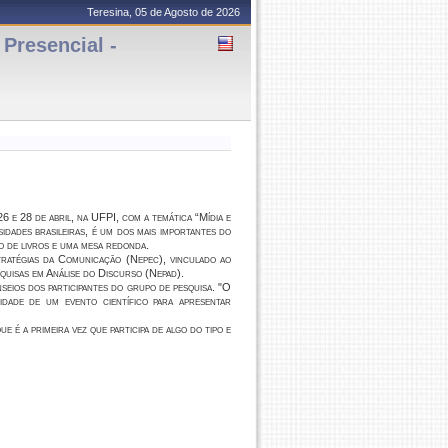
Teresina, 05 de Agosto de 2026
resencial -
 e 28 de abril, na UFPI, com a temática “Mídia e
idades brasileiras, é um dos mais importantes do
o de livros e uma mesa redonda.
ratégias da Comunicação (Nepec), vinculado ao
isas em Análise do Discurso (Nepad).
eios dos participantes do grupo de pesquisa. "O
idade de um evento científico para apresentar
é a primeira vez que participa de algo do tipo e