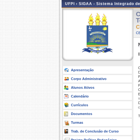
UFPI ›
SIGAA - Sistema Integrado d
C
T
C
CE
I
O
Apresentação
D
P
Corpo Administrativo
A
P
Alunos Ativos
O
E
Calendário
t
D
Currículos
c
Documentos
T
Turmas
Trab. de Conclusão de Curso