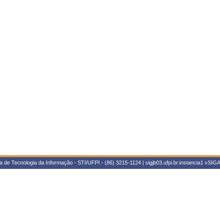
 de Tecnologia da Informação - STI/UFPI - (86) 3215-1124 | sigjb03.ufpi.br.instancia1
vSIGA