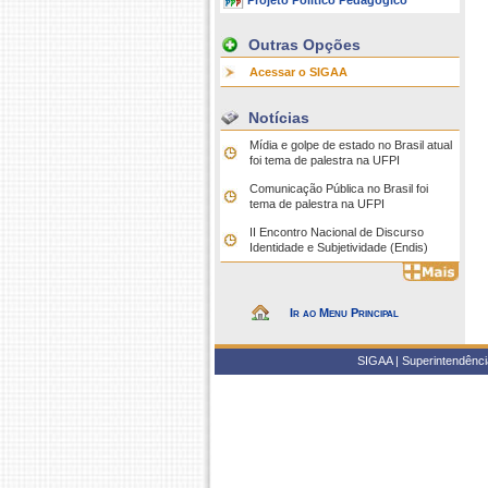
Projeto Político Pedagógico
Outras Opções
Acessar o SIGAA
Notícias
Mídia e golpe de estado no Brasil atual
foi tema de palestra na UFPI
Comunicação Pública no Brasil foi
tema de palestra na UFPI
II Encontro Nacional de Discurso
Identidade e Subjetividade (Endis)
Ir ao Menu Principal
SIGAA | Superintendência