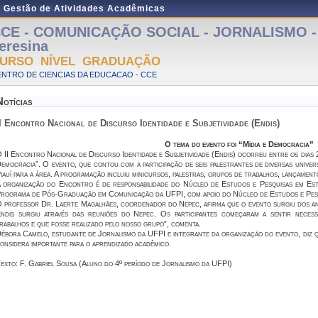
e Gestão de Atividades Acadêmicas
CE - COMUNICAÇÃO SOCIAL - JORNALISMO - P
eresina
URSO NÍVEL GRADUAÇÃO
NTRO DE CIENCIAS DA EDUCACAO - CCE
Notícias
I Encontro Nacional de Discurso Identidade e Subjetividade (Endis)
O tema do evento foi “Mídia e Democracia”
 II Encontro Nacional de Discurso Identidade e Subjetividade (Endis) ocorreu entre os dias 26
emocracia”. O evento, que contou com a participação de seis palestrantes de diversas univers
iauí para a área. A programação incluiu minicursos, palestras, grupos de trabalhos, lançament
 organização do Encontro é de responsabilidade do Núcleo de Estudos e Pesquisas em Est
rograma de Pós-Graduação em Comunicação da UFPI, com apoio do Núcleo de Estudos e Pesqu
 professor Dr. Laerte Magalhães, coordenador do Nepec, afirma que o evento surgiu dos ans
ndis surgiu através das reuniões do Nepec. Os participantes começaram a sentir necess
rabalhos e que fosse realizado pelo nosso grupo”, comenta.
ébora Camelo, estudante de Jornalismo da UFPI e integrante da organização do evento, diz que 
onsidera importante para o aprendizado acadêmico.
exto: F. Gabriel Sousa (Aluno do 4º período de Jornalismo da UFPI)