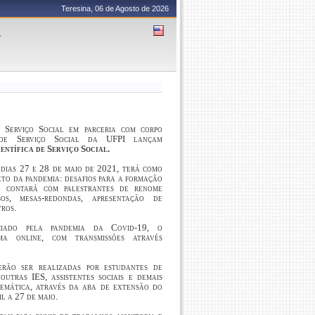
Teresina, 06 de Agosto de 2026
a
Serviço Social em parceria com corpo
de Serviço Social da UFPI lançam
entífica de Serviço Social.
dias 27 e 28 de maio de 2021, terá como
to da pandemia: desafios para a formação
e contará com palestrantes de renome
os, mesas-redondas, apresentação de
ros.
ciado pela pandemia da Covid-19, o
ma
online
, com transmissões através
erão ser realizadas por estudantes de
utras IES, assistentes sociais e demais
 temática, através da aba de extensão do
l a 27 de maio.