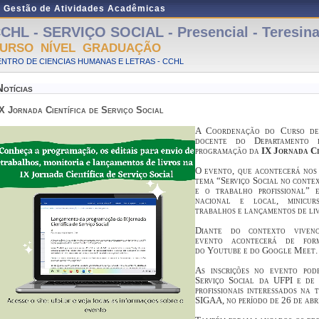
e Gestão de Atividades Acadêmicas
CHL - SERVIÇO SOCIAL - Presencial - Teresin
URSO NÍVEL GRADUAÇÃO
NTRO DE CIENCIAS HUMANAS E LETRAS - CCHL
Notícias
IX Jornada Científica de Serviço Social
A Coordenação do Curso de 
docente do Departamento 
programação da
IX Jornada Ci
O evento, que acontecerá nos 
tema “Serviço Social no contex
e o trabalho profissional” 
nacional e local, minicurs
trabalhos e lançamentos de liv
Diante do contexto viven
evento acontecerá de for
do
Youtube
e do
Google Meet.
As inscrições no evento pod
Serviço Social da UFPI e de o
profissionais interessados na
SIGAA, no período de 26 de abri