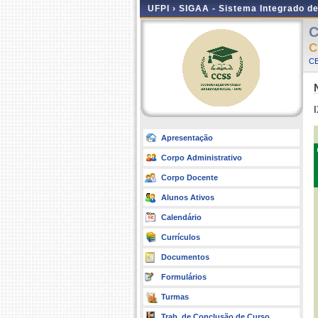
UFPI ›
SIGAA - Sistema Integrado d
C
C
CE
Apresentação
Corpo Administrativo
Corpo Docente
Alunos Ativos
Calendário
Currículos
Documentos
Formulários
Turmas
Trab. de Conclusão de Curso