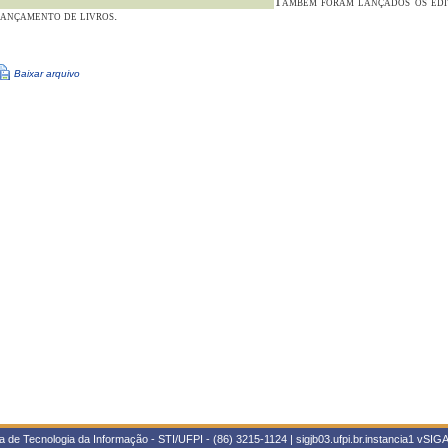
Também foram lançados os edit
ançamento de livros.
Baixar arquivo
 de Tecnologia da Informação - STI/UFPI - (86) 3215-1124 | sigjb03.ufpi.br.instancia1
vSIGA