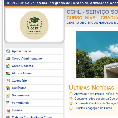
UFPI ›
SIGAA - Sistema Integrado de Gestão de Atividades Ac
CCHL - SERVIÇO SOC
CURSO NÍVEL GRADU
CENTRO DE CIENCIAS HUMANAS E L
Apresentação
Corpo Administrativo
Corpo Docente
Alunos Ativos
Calendário
Últimas Notícias
Currículos
Aprovado Novo Projeto Político P
Documentos
Contato e redes sociais da Coord
Formulários
IX Jornada Científica de Serviço S
Projeto Pedagógico do Curso
Turmas
Trab. de Conclusão de Curso