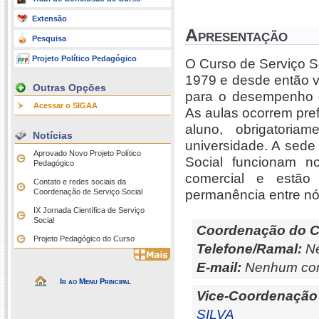
Extensão
Apresentação
Pesquisa
Projeto Político Pedagógico
O Curso de Serviço So
1979 e desde então v
Outras Opções
para o desempenho do
Acessar o SIGAA
As aulas ocorrem pref
aluno, obrigatoria
Notícias
universidade. A sed
Aprovado Novo Projeto Político
Social funcionam n
Pedagógico
comercial e estão 
Contato e redes sociais da
Coordenação de Serviço Social
permanência entre nó
IX Jornada Científica de Serviço
Social
Coordenação do C
Projeto Pedagógico do Curso
Telefone/Ramal:
Ne
E-mail:
Nenhum con
Ir ao Menu Principal
Vice-Coordenação
SILVA