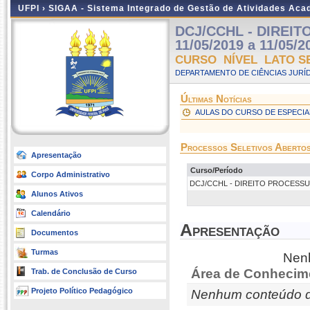
UFPI ›
SIGAA - Sistema Integrado de Gestão de Atividades Ac
DCJ/CCHL - DIREITO
11/05/2019 a 11/05/2
CURSO NÍVEL LATO S
DEPARTAMENTO DE CIÊNCIAS JURÍD
Últimas Notícias
AULAS DO CURSO DE ESPECIA
Processos Seletivos Aberto
Apresentação
Curso/Período
Corpo Administrativo
DCJ/CCHL - DIREITO PROCESSUAL 20
Alunos Ativos
Calendário
Apresentação
Documentos
Turmas
Nenh
Área de Conhecim
Trab. de Conclusão de Curso
Projeto Político Pedagógico
Nenhum conteúdo d