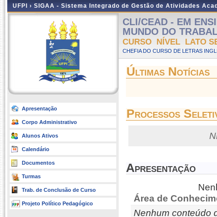
UFPI ›
SIGAA - Sistema Integrado de Gestão de Atividades Ac
CLI/CEAD - EM EN
MUNDO DO TRABALHO 
CURSO NÍVEL LATO S
CHEFIA DO CURSO DE LETRAS INGLE
Últimas Notícias
Apresentação
Processos Seleti
Corpo Administrativo
N
Alunos Ativos
Calendário
Documentos
Apresentação
Turmas
Nenh
Trab. de Conclusão de Curso
Área de Conhecim
Projeto Político Pedagógico
Nenhum conteúdo d