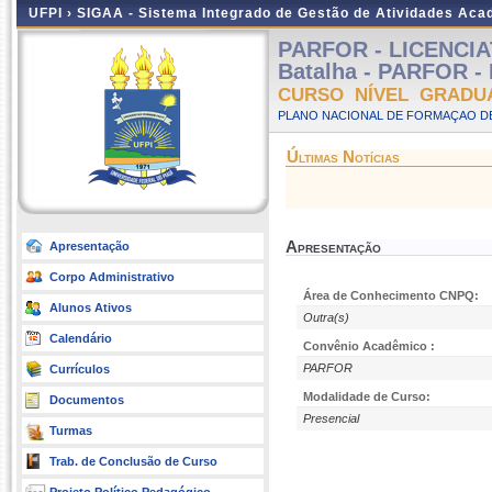
UFPI ›
SIGAA - Sistema Integrado de Gestão de Atividades Ac
PARFOR - LICENCIA
Batalha - PARFOR - 
CURSO NÍVEL GRADU
PLANO NACIONAL DE FORMAÇAO DE
Últimas Notícias
Apresentação
Apresentação
Corpo Administrativo
Área de Conhecimento CNPQ:
Alunos Ativos
Outra(s)
Calendário
Convênio Acadêmico :
PARFOR
Currículos
Modalidade de Curso:
Documentos
Presencial
Turmas
Trab. de Conclusão de Curso