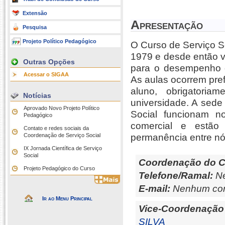
Extensão
Apresentação
Pesquisa
Projeto Político Pedagógico
O Curso de Serviço So
1979 e desde então v
Outras Opções
para o desempenho do
Acessar o SIGAA
As aulas ocorrem pref
aluno, obrigatoria
Notícias
universidade. A sed
Aprovado Novo Projeto Político
Social funcionam n
Pedagógico
comercial e estão 
Contato e redes sociais da
Coordenação de Serviço Social
permanência entre nó
IX Jornada Científica de Serviço
Social
Coordenação do C
Projeto Pedagógico do Curso
Telefone/Ramal:
Ne
E-mail:
Nenhum con
Ir ao Menu Principal
Vice-Coordenação
SILVA