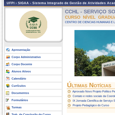
UFPI ›
SIGAA - Sistema Integrado de Gestão de Atividades Ac
CCHL - SERVIÇO SOC
CURSO NÍVEL GRADU
CENTRO DE CIENCIAS HUMANAS E L
Apresentação
Corpo Administrativo
Corpo Docente
Alunos Ativos
Calendário
Últimas Notícias
Currículos
Aprovado Novo Projeto Político P
Documentos
Contato e redes sociais da Coord
Formulários
IX Jornada Científica de Serviço S
Projeto Pedagógico do Curso
Turmas
Trab. de Conclusão de Curso