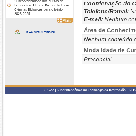
Subcoordenadoria dos cursos de
Coordenação do C
Licenciatura Plena e Bacharelado em
Ciências Biológicas para o biênio
Telefone/Ramal:
Ne
2023-2025.
E-mail:
Nenhum con
Área de Conhecim
Ir ao Menu Principal
Nenhum conteúdo d
Modalidade de Cur
Presencial
SIGAA | Superintendência de Tecnologia da Informação - STI/UF