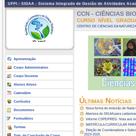
UFPI ›
SIGAA - Sistema Integrado de Gestão de Atividades Ac
CCN - CIÊNCIAS BIO
CURSO NÍVEL GRADU
CENTRO DE CIENCIAS DA NATUREZA
Apresentação
Corpo Administrativo
Corpo Docente
Alunos Ativos
Calendário
Últimas Notícias
Currículos
Nova forma de emissão de Nada 
Documentos
Abertura do SIGAA para cadastra
Formulários
Informe CSPE/PREG: Nota aos ing
MATRÍCULA CURRICULAR PARA
Turmas
Eleição de Coordenadoria e Subco
2023-2025.
Trab. de Conclusão de Curso