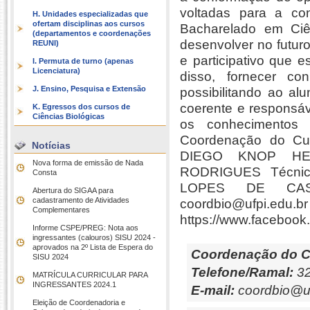
voltadas para a co
H. Unidades especializadas que
ofertam disciplinas aos cursos
Bacharelado em Ciên
(departamentos e coordenações
desenvolver no futuro
REUNI)
e participativo que 
I. Permuta de turno (apenas
Licenciatura)
disso, fornecer co
J. Ensino, Pesquisa e Extensão
possibilitando ao al
coerente e responsáve
K. Egressos dos cursos de
Ciências Biológicas
os conhecimentos 
Coordenação do Cur
Notícias
DIEGO KNOP HEN
Nova forma de emissão de Nada
RODRIGUES Técnic
Consta
LOPES DE CASTR
Abertura do SIGAA para
cadastramento de Atividades
coordbio@u
Complementares
https://www.facebook.
Informe CSPE/PREG: Nota aos
ingressantes (calouros) SISU 2024 -
aprovados na 2º Lista de Espera do
Coordenação do C
SISU 2024
Telefone/Ramal:
32
MATRÍCULA CURRICULAR PARA
INGRESSANTES 2024.1
E-mail:
coordbio@uf
Eleição de Coordenadoria e