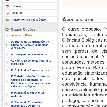
Extensão
Pesquisa
Apresentação
Projeto Político Pedagógico
O curso proposto, 
Outras Opções
humanistas, centra-
Acessar o SIGAA
Ciências Biológicas 
A. Equipe da Coordenação do
no mercado de trabalh
Curso de Ciências Biológicas
(2023-2025)
sem perder de vis
B. Colegiado do Curso 2024-2026
socioeducacional. Al
C. Núcleo Docente Estruturante
conteúdos, métodos e
2024-2026
para o Ensino Básico
D. Galeria dos Coordenadores
educação sintonizad
E. Trabalhos de Conclusão de
das possibilidades
Cursos dos discentes de
convivência humana
Bacharelado e Licenciatura em
Ciências Biológicas
consensualmente perm
F. Publicações em eventos
as atividades educaci
realizados
pedagógicas potencia
G. Planos de Ensino das
a conformação de opçõ
disciplinas e OFERTAS