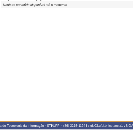
Nenhum conteúdo disponível até o momento
 de Tecnologia da Informação - STI/UFPI - (86) 3215-1124 | sigjb03.ufpi.br.instancia1
vSIGA