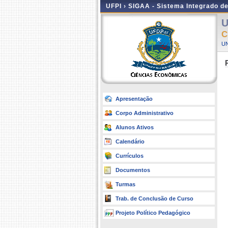
UFPI ›
SIGAA - Sistema Integrado d
U
C
UN
Apresentação
Corpo Administrativo
Alunos Ativos
Calendário
Currículos
Documentos
Turmas
Trab. de Conclusão de Curso
Projeto Político Pedagógico