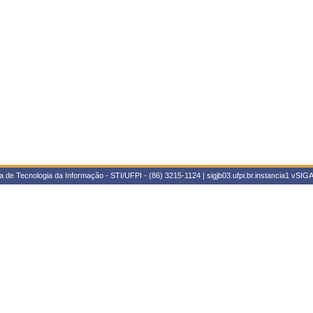
 de Tecnologia da Informação - STI/UFPI - (86) 3215-1124 | sigjb03.ufpi.br.instancia1
vSIGA