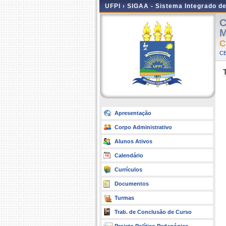
UFPI ›
SIGAA - Sistema Integrado d
C
M
C
CE
Apresentação
Corpo Administrativo
Alunos Ativos
Calendário
Currículos
Documentos
Turmas
Trab. de Conclusão de Curso