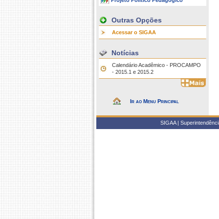
Projeto Político Pedagógico
Outras Opções
Acessar o SIGAA
Notícias
Calendário Acadêmico - PROCAMPO
- 2015.1 e 2015.2
Ir ao Menu Principal
SIGAA | Superintendência