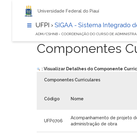
Universidade Federal do Piauí
UFPI ›
SIGAA - Sistema Integrado 
ADM/CSHNB › COORDENAÇÃO DO CURSO DE ADMINISTR
Componentes Cur
: Visualizar Detalhes do Componente Curric
Componentes Curriculares
Código
Nome
Acompanhamento de projeto d
UFP0706
administração de obra