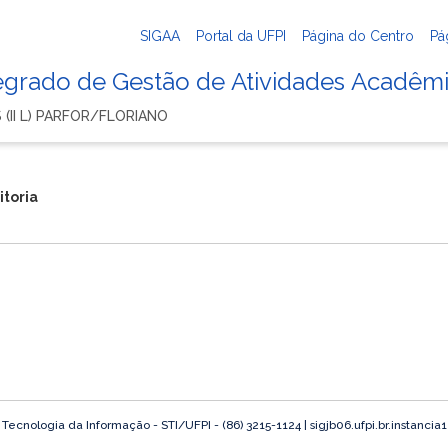
SIGAA
Portal da UFPI
Página do Centro
Pá
tegrado de Gestão de Atividades Acadêm
 (II L) PARFOR/FLORIANO
itoria
ecnologia da Informação - STI/UFPI - (86) 3215-1124 | sigjb06.ufpi.br.instancia