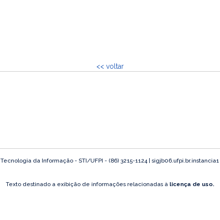
<< voltar
ecnologia da Informação - STI/UFPI - (86) 3215-1124 | sigjb06.ufpi.br.instancia
Texto destinado a exibição de informações relacionadas à
licença de uso.