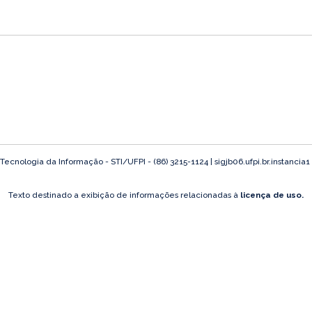
ecnologia da Informação - STI/UFPI - (86) 3215-1124 | sigjb06.ufpi.br.instancia1
Texto destinado a exibição de informações relacionadas à
licença de uso.