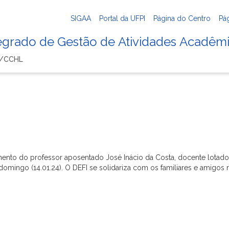
SIGAA
Portal da UFPI
Página do Centro
Pá
tegrado de Gestão de Atividades Acadêm
A/CCHL
nto do professor aposentado José Inácio da Costa, docente lotado 
h, domingo (14.01.24). O DEFI se solidariza com os familiares e amig