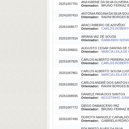
ANA KARINE DA SILVA OLIVEIRA
20251007781
Orientador:
BRUNO FERRAZ BAR
ANTONIA REGINA DA SILVA SO
20241007410
Orientador:
RAONI BORGES BAR
ARACI RIBEIRO DE AZEVÊDO
20261008577
Orientador:
CARLOS ROBERTO 
ARIANA VAZ DE SOUSA
20251007816
Orientador:
RAIMUNDO NONAT
AUGUSTO CESAR DANTAS DE 
20261008601
Orientador:
MARCIA LEILA DE 
CARLOS ALBERTO PEREIRA JU
20251007825
Orientador:
CARLOS ROBERTO 
CARLOS ALBERTO SOUSA LUS
20251007861
Orientador:
MARCIA LEILA DE 
CARLOS ANDRÉ DOS SANTOS 
20261008521
Orientador:
RAONI BORGES BAR
DANIELE PAIVA DOS SANTOS
20261008595
Orientador:
AGOSTINHO JUNIO
DIEGO DAMASCENO PAZ
20251007772
Orientador:
BRUNO FERRAZ BAR
DOROTH MANUELE CARVALHO
20261007490
Orientador:
GABRIELA PEDRONI 
EDILBERTO ALVES DA SILVA