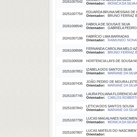
20261007542
Orientador:
MONICA DA SILVA 
EDUARDA BRUNA MESSIAS DE
20251007754
Orientador:
BRUNO FERRAZ BAR
FABIOLA DE SOUSA E SILVA
20261008540
Orientador:
GABRIELA PEDRONI 
FABRÍCIO LIMA BARRADAS
20241007198
Orientador:
RAIMUNDO NONAT
FERNANDA CAROLINA MELO A
20261008586
Orientador:
BRUNO FERRAZ BA
20231006508
HORTENCIA LAYS DE SOUSA 
IZABELA DOS SANTOS SILVA
20251007852
Orientador:
MARIANE DA SILVA 
JOÃO PEDRO DE MOURA LEIT
20261007435
Orientador:
MARIANE DA SILVA 
LAURA POLIANA FLORENCIO A
20251007745
Orientador:
CARLOS ROBERTO 
LETICIA DOS SANTOS SOUSA
20251007843
Orientador:
MARIANE DA SILVA 
LUCAS MAGALHAES NASCIME
20251007790
Orientador:
MONICA DA SILVA 
LUCAS MATEUS DO NASCIMEN
20251007807
Orientador: