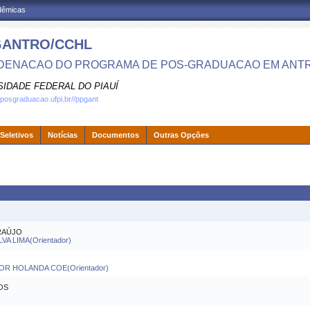
adêmicas
GANTRO/CCHL
ENACAO DO PROGRAMA DE POS-GRADUACAO EM ANT
SIDADE FEDERAL DO PIAUÍ
.posgraduacao.ufpi.br//ppgant
Seletivos
Notícias
Documentos
Outras Opções
RAÚJO
VA LIMA(Orientador)
R HOLANDA COE(Orientador)
OS