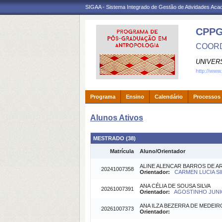
SIGAA - Sistema Integrado de Gestão de Atividades Ac
CPP
COORD
UNIVER
http://www
Programa
Ensino
Calendário
Processos 
Alunos Ativos
MESTRADO (38)
Matrícula
Aluno/Orientador
ALINE ALENCAR BARROS DE A
20241007358
Orientador:
CARMEN LUCIA SIL
ANA CÉLIA DE SOUSA SILVA
20261007391
Orientador:
AGOSTINHO JUNIO
ANA ILZA BEZERRA DE MEDEIR
20261007373
Orientador: