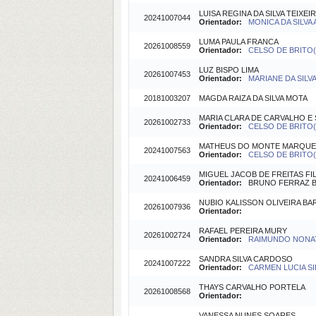
LUISA REGINA DA SILVA TEIXEI
20241007044
Orientador:
MONICA DA SILVA 
LUMA PAULA FRANCA
20261008559
Orientador:
CELSO DE BRITO(O
LUZ BISPO LIMA
20261007453
Orientador:
MARIANE DA SILVA 
20181003207
MAGDA RAIZA DA SILVA MOTA
MARIA CLARA DE CARVALHO E 
20261002733
Orientador:
CELSO DE BRITO(O
MATHEUS DO MONTE MARQUE
20241007563
Orientador:
CELSO DE BRITO(O
MIGUEL JACOB DE FREITAS FI
20241006459
Orientador:
BRUNO FERRAZ BAR
NUBIO KALISSON OLIVEIRA B
20261007936
Orientador:
RAFAEL PEREIRA MURY
20261002724
Orientador:
RAIMUNDO NONAT
SANDRA SILVA CARDOSO
20241007222
Orientador:
CARMEN LUCIA SIL
THAYS CARVALHO PORTELA
20261008568
Orientador:
VANESSA NUNES SOARES