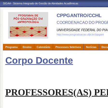
SIGAA - Sistema Integrado de Gestão de Atividades Acadêmicas
CPPGANTRO/CCHL
COORDENACAO DO PROGR
UNIVERSIDADE FEDERAL DO PIA
http://www.posgraduacao.ufpi.br//ppgant
Programa
Ensino
Calendário
Processos Seletivos
Notícias
Doc
Corpo Docente
PROFESSORES
(AS)
PE