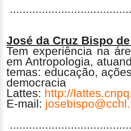
......................................
José da Cruz Bispo de
Tem experiência na áre
em Antropologia, atuan
temas: educação, ações a
democracia
Lattes:
http://lattes.cn
E-mail:
josebispo@cchl.
......................................