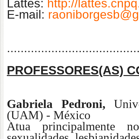
Lattes:
http://lattes.cn
E-mail:
raoniborgesb@g
......................................
PROFESSORES
(AS)
C
Gabriela Pedroni,
Unive
(UAM) - México
Atua principalmente n
sexualidades, lesbianidades