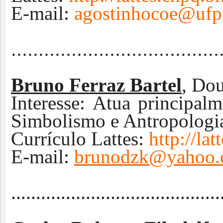
E-mail:
agostinhocoe@ufpi
......................................
Bruno Ferraz Bartel
, Do
Interesse:
Atua principalm
Simbolismo e Antropologia
Currículo Lattes:
http://l
E-m
ail:
brunodzk@yahoo.
...
.......................................