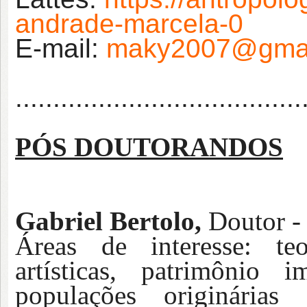
andrade-marcela-0
E-m
ail:
maky2007@gma
......................................
PÓS DOUTORANDOS
Gabriel Bertolo,
Doutor 
Áreas de interesse: teo
artísticas, patrimônio i
populações originárias e