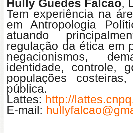
Hully Guedes Falcão
, 
Tem experiência na áre
em Antropologia Polí
atuando principalm
regulação da ética em 
negacionismos, dem
identidade, controle, g
populações costeiras, 
pública
.
Lattes:
http://lattes.cn
E-mail:
hullyfalcao@gma