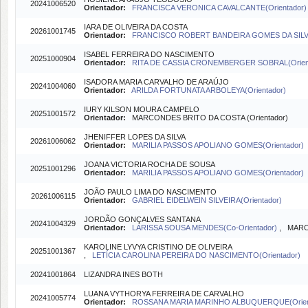
20241006520
Orientador:
FRANCISCA VERONICA CAVALCANTE(Orientador)
IARA DE OLIVEIRA DA COSTA
20261001745
Orientador:
FRANCISCO ROBERT BANDEIRA GOMES DA SILVA(
ISABEL FERREIRA DO NASCIMENTO
20251000904
Orientador:
RITA DE CASSIA CRONEMBERGER SOBRAL(Orient
ISADORA MARIA CARVALHO DE ARAÚJO
20241004060
Orientador:
ARILDA FORTUNATA ARBOLEYA(Orientador)
IURY KILSON MOURA CAMPELO
20251001572
Orientador:
MARCONDES BRITO DA COSTA (Orientador)
JHENIFFER LOPES DA SILVA
20261006062
Orientador:
MARILIA PASSOS APOLIANO GOMES(Orientador)
JOANA VICTORIA ROCHA DE SOUSA
20251001296
Orientador:
MARILIA PASSOS APOLIANO GOMES(Orientador)
JOÃO PAULO LIMA DO NASCIMENTO
20261006115
Orientador:
GABRIEL EIDELWEIN SILVEIRA(Orientador)
JORDÃO GONÇALVES SANTANA
20241004329
Orientador:
LARISSA SOUSA MENDES(Co-Orientador)
, MARC
KAROLINE LYVYA CRISTINO DE OLIVEIRA
20251001367
,
LETÍCIA CAROLINA PEREIRA DO NASCIMENTO(Orientador)
20241001864
LIZANDRA INES BOTH
LUANA VYTHORYA FERREIRA DE CARVALHO
20241005774
Orientador:
ROSSANA MARIA MARINHO ALBUQUERQUE(Orien