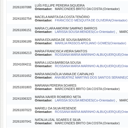
LUÍS FELLIPE PEREIRA SIQUEIRA
20261007088
Orientador:
MARCONDES BRITO DA COSTA (Orientador)
MACELA MARTA DA COSTA TENÓRIO
20241002754
Orientador:
FRANCISCO MESQUITA DE OLIVEIRA(Orientador)
MARIA CLARA AMORIM SAMPAIO BARROS
20261006151
Orientador:
LARISSA SOUSA MENDES(Co-Orientador)
, MARC
MARIA EDUARDA DE SOUSA BARROS
20261006189
Orientador:
MARILIA PASSOS APOLIANO GOMES(Orientador)
MARIA FRANCISCA VIEIRA SANTOS
20261006213
Orientador:
ROSSANA MARIA MARINHO ALBUQUERQUE(Orien
MARIA LUIZA BARBOSA SOUSA
20241004211
Orientador:
ROSSANA MARIA MARINHO ALBUQUERQUE(Orien
MARIA MAGNÓLIA VIANA DE CARVALHO
20251001652
Orientador:
ANA BEATRIZ MARTINS DOS SANTOS SERAINE(Or
MARIANA PEREIRA SOARES
20251001803
Orientador:
MARCONDES BRITO DA COSTA (Orientador)
MARIA XAVIER ROMEIRO NETA
20241006323
Orientador:
LARISSA SOUSA MENDES(Co-Orientador)
, MARC
MARIELI DA SILVA RESENDE
20261007023
Orientador:
ROSSANA MARIA MARINHO ALBUQUERQUE(Orien
NATALIA LEAL SOARES E SILVA
20261007041
Orientador:
MARCONDES BRITO DA COSTA (Orientador)