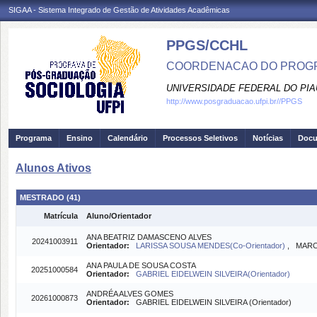
SIGAA - Sistema Integrado de Gestão de Atividades Acadêmicas
PPGS/CCHL
COORDENACAO DO PROGR
UNIVERSIDADE FEDERAL DO PIA
http://www.posgraduacao.ufpi.br//PPGS
Programa
Ensino
Calendário
Processos Seletivos
Notícias
Doc
Alunos Ativos
MESTRADO (41)
Matrícula
Aluno/Orientador
ANA BEATRIZ DAMASCENO ALVES
20241003911
Orientador:
LARISSA SOUSA MENDES(Co-Orientador)
, MARC
ANA PAULA DE SOUSA COSTA
20251000584
Orientador:
GABRIEL EIDELWEIN SILVEIRA(Orientador)
ANDRÉA ALVES GOMES
20261000873
Orientador:
GABRIEL EIDELWEIN SILVEIRA (Orientador)