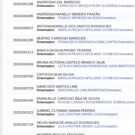
ANDRESSA LEAL BARROSO
20261001208
Orientador:
FRANCISCO MESQUITA DE OLIVEIRA(Orientador)
ANDRESSA RAFAELLY MENDES FRAZÃO
20241004285
Orientador:
THIAGO MENESES ALVES(Orientador)
ANTONIA ADRIELLE DOS SANTOS RODRIGUES
20251000637
Orientador:
MARILIA PASSOS APOLIANO GOMES(Orientador)
BEATRIZ CARDOSO MARQUES
20261001290
Orientador:
FRANCISCA VERONICA CAVALCANTE(Orientador)
BIANCA DA SILVA PROBO TEIXEIRA
20261001413
Orientador:
MARILIA PASSOS APOLIANO GOMES(Orientador)
BRUNA VICTÓRIA CASTELO BRANCO SILVA
20241004169
Orientador:
LETÍCIA CAROLINA PEREIRA DO NASCIMENTO(Ori
CINTIA DA SILVA SOUSA
20251000780
Orientador:
MARILIA PASSOS APOLIANO GOMES(Orientador)
DAVID DOS SANTOS LIMA
20241005729
Orientador:
ERIOSVALDO LIMA BARBOSA(Orientador)
EMANUELLE CARDOSO BAIA DE SOUZA
20241004196
Orientador:
RITA DE CASSIA CRONEMBERGER SOBRAL(Orient
GABRIEL CLYSMAN VIANNA PEREIRA
20251001812
Orientador:
LILA CRISTINA XAVIER LUZ(Orientador)
HELEN MARIA DE ARAUJO RODRIGUES
20261001718
Orientador:
LILA CRISTINA XAVIER LUZ(Orientador)
HOSIENE ARAUJO TEODOSIO