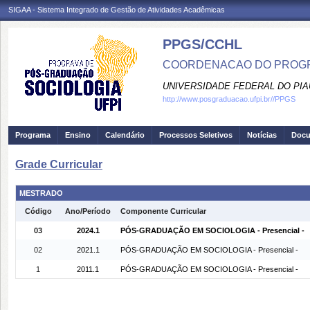
SIGAA - Sistema Integrado de Gestão de Atividades Acadêmicas
PPGS/CCHL
COORDENACAO DO PROGR
UNIVERSIDADE FEDERAL DO PIA
http://www.posgraduacao.ufpi.br//PPGS
Programa
Ensino
Calendário
Processos Seletivos
Notícias
Doc
Grade Curricular
MESTRADO
Código
Ano/Período
Componente Curricular
03
2024.1
PÓS-GRADUAÇÃO EM SOCIOLOGIA - Presencial -
02
2021.1
PÓS-GRADUAÇÃO EM SOCIOLOGIA - Presencial -
1
2011.1
PÓS-GRADUAÇÃO EM SOCIOLOGIA - Presencial -