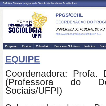
SIGAA - Sistema Integrado de Gestão de Atividades Acadêmicas
PPGS/CCHL
COORDENACAO DO PROGR
UNIVERSIDADE FEDERAL DO PIA
http://www.posgraduacao.ufpi.br//PPGS
Programa
Ensino
Calendário
Processos Seletivos
Notícias
Doc
EQUIPE
Coordenadora: Profa. D
(Professora do D
Sociais/UFPI)