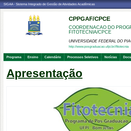
SIGAA - Sistema Integrado de Gestão de Atividades Acadêmicas
CPPGAF/CPCE
COORDENACAO DO PROGR
FITOTECNIA/CPCE
UNIVERSIDADE FEDERAL DO PIA
http://www.posgraduacao.ufpi.br//fitotecnia
Programa
Ensino
Calendário
Processos Seletivos
Notícias
Doc
Apresentação