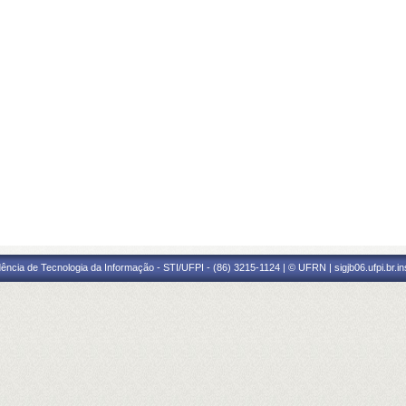
ência de Tecnologia da Informação - STI/UFPI - (86) 3215-1124 | © UFRN | sigjb06.ufpi.br.i