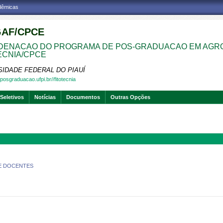
adêmicas
AF/CPCE
ENACAO DO PROGRAMA DE POS-GRADUACAO EM AGRON
ECNIA/CPCE
SIDADE FEDERAL DO PIAUÍ
posgraduacao.ufpi.br//fitotecnia
Seletivos
Notícias
Documentos
Outras Opções
E DOCENTES