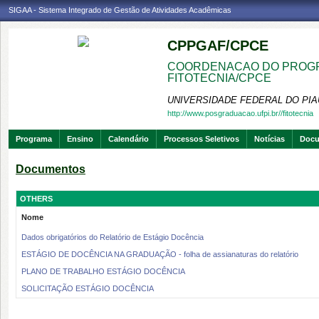
SIGAA - Sistema Integrado de Gestão de Atividades Acadêmicas
CPPGAF/CPCE
COORDENACAO DO PROGR
FITOTECNIA/CPCE
UNIVERSIDADE FEDERAL DO PIA
http://www.posgraduacao.ufpi.br//fitotecnia
Programa
Ensino
Calendário
Processos Seletivos
Notícias
Doc
Documentos
OTHERS
Nome
Dados obrigatórios do Relatório de Estágio Docência
ESTÁGIO DE DOCÊNCIA NA GRADUAÇÃO - folha de assianaturas do relatório
PLANO DE TRABALHO ESTÁGIO DOCÊNCIA
SOLICITAÇÃO ESTÁGIO DOCÊNCIA