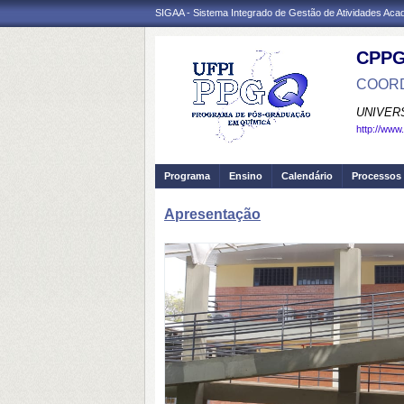
SIGAA - Sistema Integrado de Gestão de Atividades Ac
CPP
COORD
UNIVER
http://www
Programa
Ensino
Calendário
Processos 
Apresentação