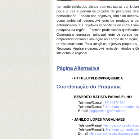
formação sólida dos alunos com estruturas curricula
por sua vez suportam os projetos de pesquisas des
consolidação. Focado nos objetivos, têm sido desenvo
como ambiental, desenvolvimento de produtos a par
enfermidades. Os objetivos específicos do PPGQ são: -
pesquisa da região; - Formar profissionais qualifica
Oportunizar egressos, principalmente de cursos d
empreendedorismo e inovação no campo de atuação; -
profissionalmente. Para atingir os objetivos propost
Regionais, Análise e desenvolvimento de métodos e Qu
intelectual e regional.
Página Alternativa
-
HTTP://UFPI.BR/PPGQUIMICA
Coordenação do Programa
-
BENEDITO BATISTA FARIAS FILHO
Telefone/Ramal:
(86)3237/1584
Telefone/Ramal 2:
Nenhum conteúdo dis
E-mail:
ppgquimica@ufpi.edu.br
-
JANILDO LOPES MAGALHAES
Telefone/Ramal:
Nenhum conteúdo dispo
Telefone/Ramal 2:
Nenhum conteúdo dis
E-mail:
Nenhum conteúdo disponível at