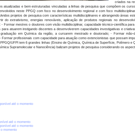
criados na r
res atualizadas e bem estruturadas vinculadas a linhas de pesquisa que compõem os curs
envolvidos neste PPGQ com foco no desenvolvimento regional e com foco multidisciplin
lvidos projetos de pesquisa com características multidisciplinares e abrangendo áreas estr
tir do extrativismo, energias renováveis, aplicação de produtos regionais no desenvol
 Formar mestres o doutores com visão multidisciplinar, capacidade técnico-científica para
dos para atuarem instigando discentes a desenvolverem capacidades investigativas e criativ
e graduação em Química da região, a cursarem mestrado e doutorado; - Formar mão-de
 Formar profissionais com capacidade para atuação como extencionistas que possam impa
os, PPGQ/UFPI tem 6 grandes linhas (Ensino de Química, Química de Superfície, Polímero e 
ímica Supramolecular e Nanociência) balizam projetos de pesquisa considerando os aspectos 
ponível até o momento
nível até o momento
ponível até o momento
é o momento