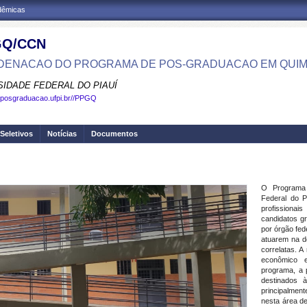
adêmicas
GQ/CCN
ENACAO DO PROGRAMA DE POS-GRADUACAO EM QUIM
SIDADE FEDERAL DO PIAUÍ
.posgraduacao.ufpi.br//PPGQ
Seletivos
Notícias
Documentos
O Programa
Federal do P
profissionai
candidatos g
por órgão fed
atuarem na do
correlatas. 
econômico e
programa, a 
destinados à
principalmen
nesta área d