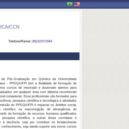
ICA/CCN
Telefone/Ramal:
(86)3237/1584
 de Pós-Graduação em Química da Universidade
iauí - PPGQ/UFPI tem a finalidade de formação de
s nos cursos de mestrado e doutorado abertos para
raduados em qualquer área com diploma reconhecido
eral competente. Esse profissionais são formados para
cência, pesquisa científica e tecnológica e atividades
A missão do PPGQ/UFPI é impactar os âmbitos social,
 científico na macroregição de abrangência do
partir da formação de recursos humanos qualificados
 pesquisa científica, a outras áreas correlatas e
te à docência, seja por contribuir no fortalecimento
e conhecimento, seja dando suporte aos novos cursos