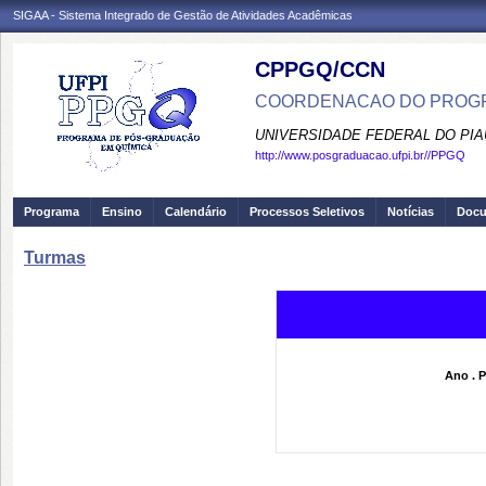
SIGAA - Sistema Integrado de Gestão de Atividades Acadêmicas
CPPGQ/CCN
COORDENACAO DO PROGR
UNIVERSIDADE FEDERAL DO PIA
http://www.posgraduacao.ufpi.br//PPGQ
Programa
Ensino
Calendário
Processos Seletivos
Notícias
Doc
Turmas
Ano . P