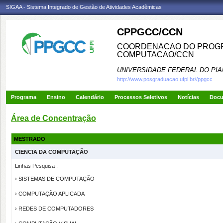
SIGAA - Sistema Integrado de Gestão de Atividades Acadêmicas
CPPGCC/CCN
COORDENACAO DO PROGR
COMPUTACAO/CCN
UNIVERSIDADE FEDERAL DO PIA
http://www.posgraduacao.ufpi.br//ppgcc
Programa
Ensino
Calendário
Processos Seletivos
Notícias
Doc
Área de Concentração
MESTRADO
CIENCIA DA COMPUTAÇÃO
Linhas Pesquisa :
› SISTEMAS DE COMPUTAÇÃO
› COMPUTAÇÃO APLICADA
› REDES DE COMPUTADORES