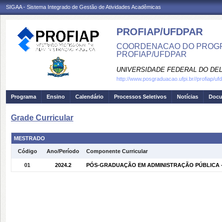
SIGAA - Sistema Integrado de Gestão de Atividades Acadêmicas
PROFIAP/UFDPAR
COORDENACAO DO PROGRA
PROFIAP/UFDPAR
UNIVERSIDADE FEDERAL DO DEL
http://www.posgraduacao.ufpi.br//profiap/uf
Programa
Ensino
Calendário
Processos Seletivos
Notícias
Doc
Grade Curricular
MESTRADO
Código
Ano/Período
Componente Curricular
01
2024.2
PÓS-GRADUAÇÃO EM ADMINISTRAÇÃO PÚBLICA - P