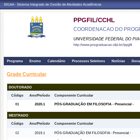
SIGAA - Sistema Integrado de Gestão de Atividades Acadêmicas
PPGFIL/CCHL
COORDENACAO DO PROGR
UNIVERSIDADE FEDERAL DO PIA
http://www.posgraduacao.ufpi.br//ppgfil
Programa
Ensino
Calendário
Processos Seletivos
Notícias
Doc
Grade Curricular
DOUTORADO
Código
Ano/Período
Componente Curricular
01
2020.1
PÓS-GRADUAÇÃO EM FILOSOFIA - Presencial -
MESTRADO
Código
Ano/Período
Componente Curricular
02
2019.1
PÓS-GRADUAÇÃO EM FILOSOFIA - Presencial -