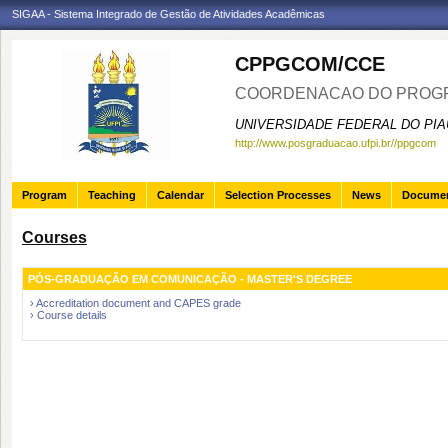
SIGAA - Sistema Integrado de Gestão de Atividades Acadêmicas
CPPGCOM/CCE
COORDENACAO DO PROGR
UNIVERSIDADE FEDERAL DO PIA
http://www.posgraduacao.ufpi.br//ppgcom
Program
Teaching
Calendar
Selection Processes
News
Docume
Courses
PÓS-GRADUAÇÃO EM COMUNICAÇÃO - MASTER'S DEGREE
› Accreditation document and CAPES grade
› Course details