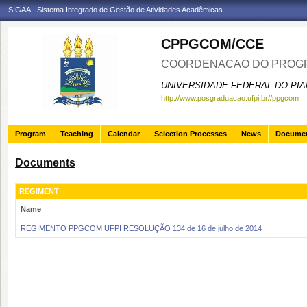
SIGAA - Sistema Integrado de Gestão de Atividades Acadêmicas
CPPGCOM/CCE
COORDENACAO DO PROGR
UNIVERSIDADE FEDERAL DO PIA
http://www.posgraduacao.ufpi.br//ppgcom
Program
Teaching
Calendar
Selection Processes
News
Docume
Documents
REGIMENT
Name
REGIMENTO PPGCOM UFPI RESOLUÇÃO 134 de 16 de julho de 2014