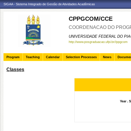
SIGAA - Sistema Integrado de Gestão de Atividades Acadêmicas
CPPGCOM/CCE
COORDENACAO DO PROGR
UNIVERSIDADE FEDERAL DO PIA
http://www.posgraduacao.ufpi.br//ppgcom
Program
Teaching
Calendar
Selection Processes
News
Docume
Classes
Year . 