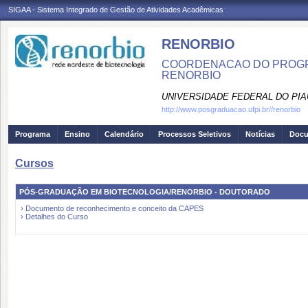
SIGAA - Sistema Integrado de Gestão de Atividades Acadêmicas
RENORBIO
COORDENACAO DO PROGR
RENORBIO
UNIVERSIDADE FEDERAL DO PIA
http://www.posgraduacao.ufpi.br//renorbio
Programa
Ensino
Calendário
Processos Seletivos
Notícias
Doc
Cursos
PÓS-GRADUAÇÃO EM BIOTECNOLOGIA/RENORBIO - DOUTORADO
› Documento de reconhecimento e conceito da CAPES
› Detalhes do Curso