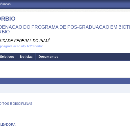
adêmicas
ORBIO
ENACAO DO PROGRAMA DE POS-GRADUACAO EM BIOTE
RBIO
SIDADE FEDERAL DO PIAUÍ
.posgraduacao.ufpi.br//renorbio
Seletivos
Notícias
Documentos
TOS E DISCIPLINAS
CLEADORA