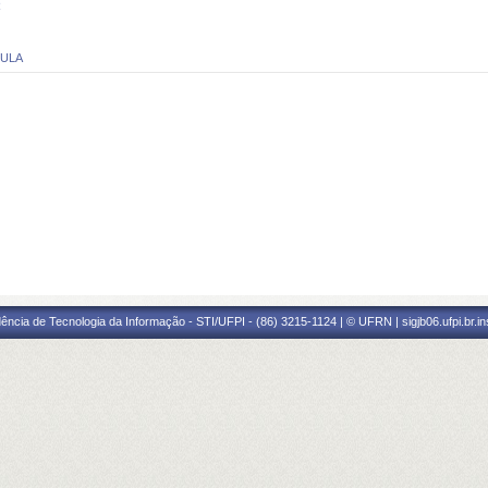
R
CULA
ência de Tecnologia da Informação - STI/UFPI - (86) 3215-1124 | © UFRN | sigjb06.ufpi.br.i