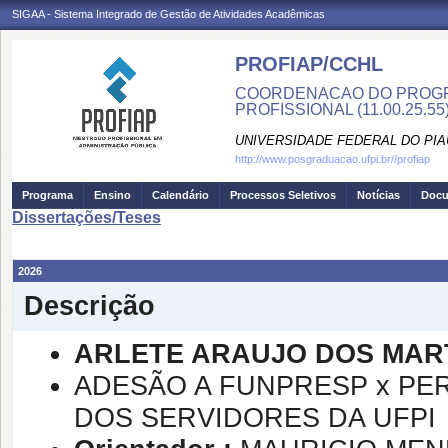
SIGAA - Sistema Integrado de Gestão de Atividades Acadêmicas
PROFIAP/CCHL
COORDENACAO DO PROGR
PROFISSIONAL (11.00.25.55
UNIVERSIDADE FEDERAL DO PIA
http://www.posgraduacao.ufpi.br//profiap
Programa
Ensino
Calendário
Processos Seletivos
Notícias
Doc
Dissertações/Teses
2026
Descrição
ARLETE ARAUJO DOS MAR
ADESÃO A FUNPRESP x PE
DOS SERVIDORES DA UFPI