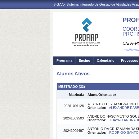
SIGAA - Sistema Integrado de Gestão de Atividades Ac
PROF
COORD
PROFIS
UNIVER
http://www
Programa
Ensino
Calendário
Processos 
Alunos Ativos
MESTRADO (33)
Matrícula
Aluno/Orientador
ALBERTO LUIS DA SILVA PINTO
20261001128
Orientador:
ALEXANDRE RABEL
ANDRE DO NASCIMENTO SOU
20241009503
Orientador:
THAYRO ANDRADE 
ANTONIO DA CRUZ VIANA DA SI
20241009497
Orientador:
RODRIGO SANTOS 