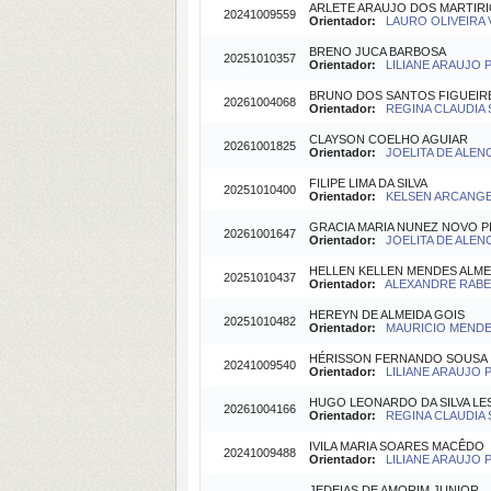
ARLETE ARAUJO DOS MARTIR
20241009559
Orientador:
LAURO OLIVEIRA V
BRENO JUCA BARBOSA
20251010357
Orientador:
LILIANE ARAUJO P
BRUNO DOS SANTOS FIGUEI
20261004068
Orientador:
REGINA CLAUDIA 
CLAYSON COELHO AGUIAR
20261001825
Orientador:
JOELITA DE ALEN
FILIPE LIMA DA SILVA
20251010400
Orientador:
KELSEN ARCANGEL
GRACIA MARIA NUNEZ NOVO P
20261001647
Orientador:
JOELITA DE ALEN
HELLEN KELLEN MENDES ALME
20251010437
Orientador:
ALEXANDRE RABEL
HEREYN DE ALMEIDA GOIS
20251010482
Orientador:
MAURICIO MENDES
HÉRISSON FERNANDO SOUSA
20241009540
Orientador:
LILIANE ARAUJO P
HUGO LEONARDO DA SILVA LE
20261004166
Orientador:
REGINA CLAUDIA 
IVILA MARIA SOARES MACÊDO
20241009488
Orientador:
LILIANE ARAUJO P
JEDEIAS DE AMORIM JUNIOR