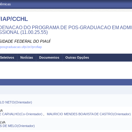
adêmicas
IAP/CCHL
ENACAO DO PROGRAMA DE POS-GRADUACAO EM ADMI
SIONAL (11.00.25.55)
SIDADE FEDERAL DO PIAUÍ
.posgraduacao.ufpi.br//profiap
Seletivos
Notícias
Documentos
Outras Opções
O NETO(Orientador)
SA
CARVALHO(Co-Orientador)
,
MAURICIO MENDES BOAVISTA DE CASTRO(Orientador)
LVA
DE MELO(Orientador)