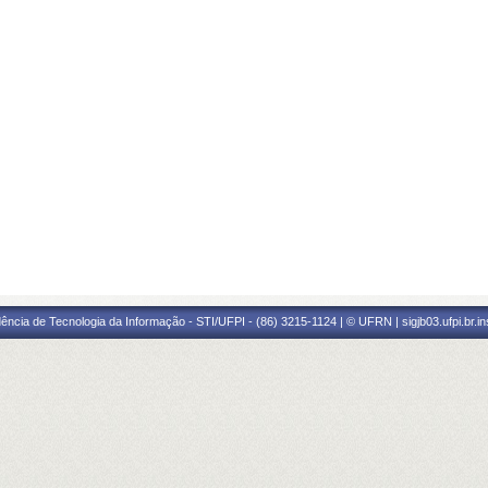
ência de Tecnologia da Informação - STI/UFPI - (86) 3215-1124 | © UFRN | sigjb03.ufpi.br.i