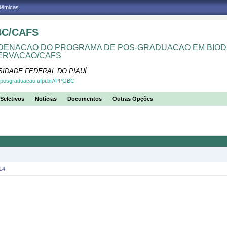
adêmicas
C/CAFS
ENACAO DO PROGRAMA DE POS-GRADUACAO EM BIOD
ERVACAO/CAFS
SIDADE FEDERAL DO PIAUÍ
.posgraduacao.ufpi.br//PPGBC
Seletivos
Notícias
Documentos
Outras Opções
14