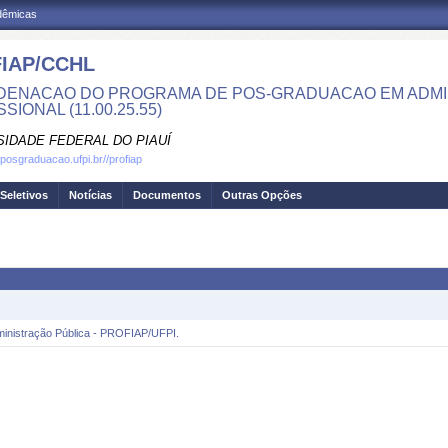
adêmicas
IAP/CCHL
ENACAO DO PROGRAMA DE POS-GRADUACAO EM ADMI
SIONAL (11.00.25.55)
SIDADE FEDERAL DO PIAUÍ
.posgraduacao.ufpi.br//profiap
Seletivos
Notícias
Documentos
Outras Opções
ministração Pública - PROFIAP/UFPI.