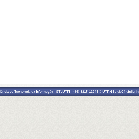
ência de Tecnologia da Informação - STI/UFPI - (86) 3215-1124 | © UFRN | sigjb04.ufpi.br.i