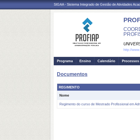
SIGAA - Sistema Integrado de Gestão de Atividades Ac
PROF
COORD
PROFIS
UNIVER
http://www
Programa
Ensino
Calendário
Processos 
Documentos
REGIMENTO
Nome
Regimento do curso de Mestrado Profissional em Ad