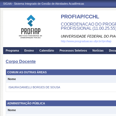
SIGAA - Sistema Integrado de Gestão de Atividades Acadêmicas
PROFIAP/CCHL
COORDENACAO DO PROGR
PROFISSIONAL (11.00.25.55
UNIVERSIDADE FEDERAL DO PIA
http://www.posgraduacao.ufpi.br//profiap
Programa
Ensino
Calendário
Processos Seletivos
Notícias
Doc
Corpo Docente
COMUM AS OUTRAS ÁREAS
Nome
ISAURA DANIELLI BORGES DE SOUSA
ADMINISTRAÇÃO PÚBLICA
Nome