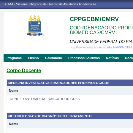
SIGAA - Sistema Integrado de Gestão de Atividades Acadêmicas
CPPGCBM/CMRV
COORDENACAO DO PROGR
BIOMEDICAS/CMRV
UNIVERSIDADE FEDERAL DO PIA
http://www.posgraduacao.ufpi.br//PPGCBM
Programa
Ensino
Calendário
Processos Seletivos
Notícias
Doc
Corpo Docente
MEDICINA INVESTIGATIVA E MARCADORES EPIDEMIOLÓGICOS
Nome
KLINGER ANTONIO DA FRANCA RODRIGUES
METODOLOGIAS DE DIAGNÓSTICO E TRATAMENTO
Nome