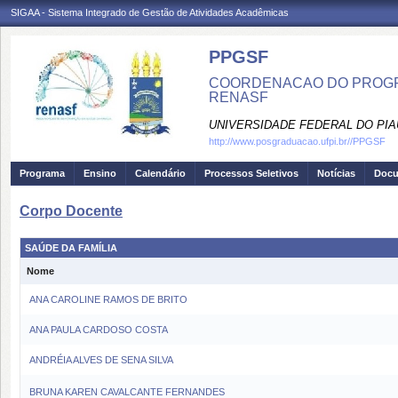
SIGAA - Sistema Integrado de Gestão de Atividades Acadêmicas
PPGSF
COORDENACAO DO PROGRA
RENASF
UNIVERSIDADE FEDERAL DO PIA
http://www.posgraduacao.ufpi.br//PPGSF
Programa
Ensino
Calendário
Processos Seletivos
Notícias
Doc
Corpo Docente
SAÚDE DA FAMÍLIA
Nome
ANA CAROLINE RAMOS DE BRITO
ANA PAULA CARDOSO COSTA
ANDRÉIA ALVES DE SENA SILVA
BRUNA KAREN CAVALCANTE FERNANDES