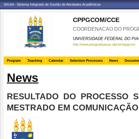
SIGAA - Sistema Integrado de Gestão de Atividades Acadêmicas
CPPGCOM/CCE
COORDENACAO DO PROGR
UNIVERSIDADE FEDERAL DO PIA
http://www.posgraduacao.ufpi.br//ppgcom
Program
Teaching
Calendar
Selection Processes
News
Docume
News
RESULTADO DO PROCESSO S
MESTRADO EM COMUNICAÇÃO 