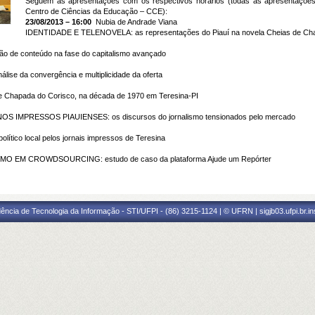
Seguem as apresentações com os respectivos horários (todas as apresentações
Centro de Ciências da Educação – CCE):
23/08/2013 – 16:00
Nubia de Andrade Viana
IDENTIDADE E TELENOVELA: as representações do Piauí na novela Cheias de Cha
de conteúdo na fase do capitalismo avançado
 da convergência e multiplicidade da oferta
Chapada do Corisco, na década de 1970 em Teresina-PI
MPRESSOS PIAUIENSES: os discursos do jornalismo tensionados pelo mercado
olítico local pelos jornais impressos de Teresina
EM CROWDSOURCING: estudo de caso da plataforma Ajude um Repórter
ência de Tecnologia da Informação - STI/UFPI - (86) 3215-1124 | © UFRN | sigjb03.ufpi.br.i