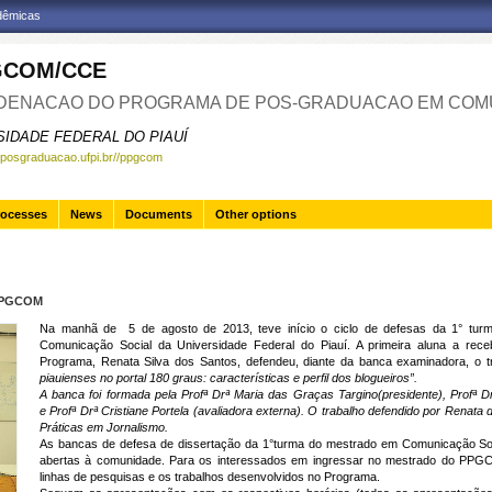
adêmicas
GCOM/CCE
ENACAO DO PROGRAMA DE POS-GRADUACAO EM COM
SIDADE FEDERAL DO PIAUÍ
.posgraduacao.ufpi.br//ppgcom
rocesses
News
Documents
Other options
 PPGCOM
Na manhã de 5 de agosto de 2013, teve início o ciclo de defesas da 1° tu
Comunicação Social da Universidade Federal do Piauí. A primeira aluna a rec
Programa, Renata Silva dos Santos, defendeu, diante da banca examinadora, o tra
piauienses no portal 180 graus: características e perfil dos
blogueiros”.
A banca foi formada pela
Profª Drª Maria das Graças Targino
(presidente),
Profª D
e
Profª Drª Cristiane Portela
(avaliadora externa). O trabalho defendido por Renata 
Práticas em Jornalismo.
As bancas de defesa de dissertação da 1°turma do mestrado em Comunicação So
abertas à comunidade. Para os interessados em ingressar no mestrado do PPG
linhas de pesquisas e os trabalhos desenvolvidos no Programa.