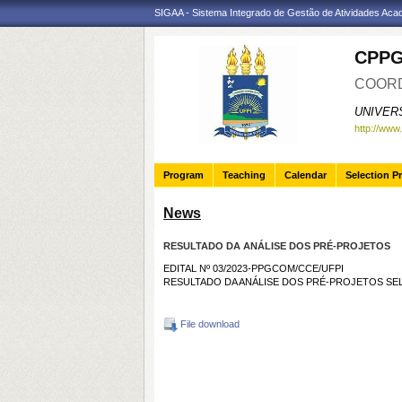
SIGAA - Sistema Integrado de Gestão de Atividades Ac
CPP
COORD
UNIVER
http://www
Program
Teaching
Calendar
Selection P
News
RESULTADO DA ANÁLISE DOS PRÉ-PROJETOS
EDITAL Nº 03/2023-PPGCOM/CCE/UFPI
RESULTADO DA ANÁLISE DOS PRÉ-PROJETOS S
File download