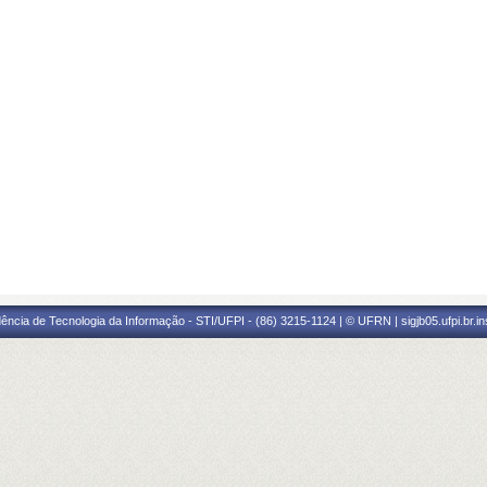
ência de Tecnologia da Informação - STI/UFPI - (86) 3215-1124 | © UFRN | sigjb05.ufpi.br.i