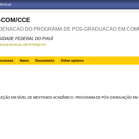
adêmicas
GCOM/CCE
ENACAO DO PROGRAMA DE POS-GRADUACAO EM COM
SIDADE FEDERAL DO PIAUÍ
.posgraduacao.ufpi.br//ppgcom
rocesses
News
Documents
Other options
ELEÇÃO EM NÍVEL DE MESTRADO ACADÊMICO. PROGRAMA DE PÓS-GRADUAÇÃO E