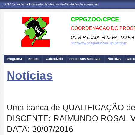
SIGAA - Sistema Integrado de Gestão de Atividades Acadêmicas
CPPGZOO/CPCE
COORDENACAO DO PROGR
UNIVERSIDADE FEDERAL DO PIA
http://www.posgraduacao.ufpi.br//ppgz
Programa
Ensino
Calendário
Processos Seletivos
Notícias
Doc
Notícias
Banca de QUALIFICAÇÃO: RA
Uma banca de QUALIFICAÇÃO de 
DISCENTE: RAIMUNDO ROSAL 
DATA: 30/07/2016