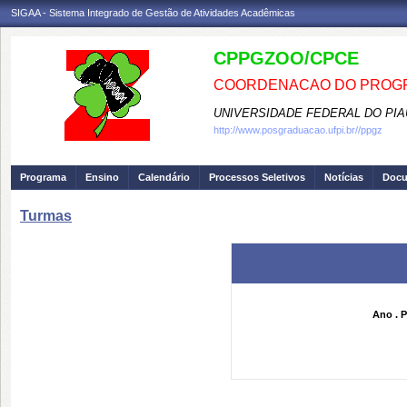
SIGAA - Sistema Integrado de Gestão de Atividades Acadêmicas
CPPGZOO/CPCE
COORDENACAO DO PROGR
UNIVERSIDADE FEDERAL DO PIA
http://www.posgraduacao.ufpi.br//ppgz
Programa
Ensino
Calendário
Processos Seletivos
Notícias
Doc
Turmas
Ano . P