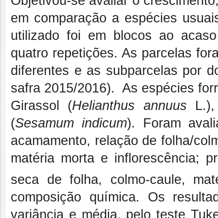
Objetivou-se avaliar o cresciment
em comparação a espécies usuais
utilizado foi em blocos ao acas
quatro repetições. As parcelas fo
diferentes e as subparcelas por d
safra 2015/2016). As espécies forra
Girassol (
Helianthus annuus
L.),
(
Sesamum indicum
). Foram avali
acamamento, relação de folha/colm
matéria morta e inflorescência; 
seca de folha, colmo-caule, mat
composição química. Os resulta
variância e média, pelo teste Tuk