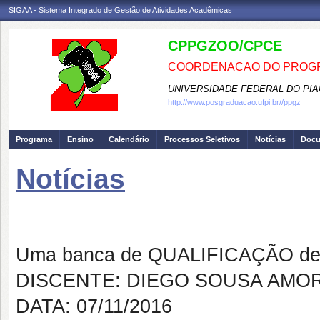
SIGAA - Sistema Integrado de Gestão de Atividades Acadêmicas
CPPGZOO/CPCE
COORDENACAO DO PROGR
UNIVERSIDADE FEDERAL DO PIA
http://www.posgraduacao.ufpi.br//ppgz
Programa
Ensino
Calendário
Processos Seletivos
Notícias
Doc
Notícias
Banca de QUALIFICAÇÃO: DIE
Uma banca de QUALIFICAÇÃO de 
DISCENTE: DIEGO SOUSA AMO
DATA: 07/11/2016