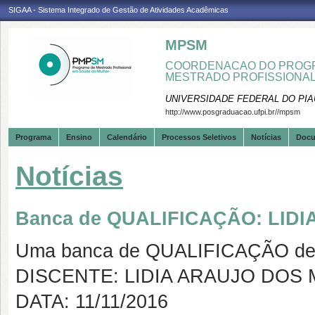
SIGAA - Sistema Integrado de Gestão de Atividades Acadêmicas
MPSM
COORDENACAO DO PROGR
MESTRADO PROFISSIONA
UNIVERSIDADE FEDERAL DO PIA
http://www.posgraduacao.ufpi.br//mpsm
Programa
Ensino
Calendário
Processos Seletivos
Notícias
Doc
Notícias
Banca de QUALIFICAÇÃO: LID
Uma banca de QUALIFICAÇÃO de 
DISCENTE: LIDIA ARAUJO DOS
DATA: 11/11/2016