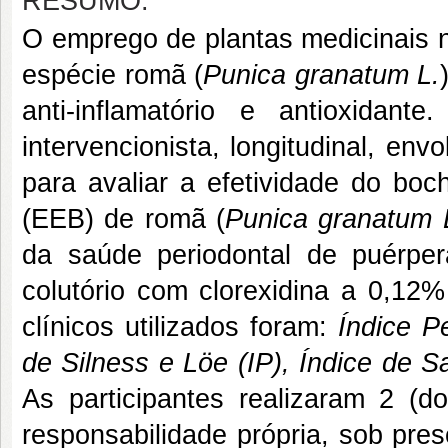
RESUMO:
O emprego de plantas medicinais n
espécie romã (
Punica granatum L.
anti-inflamatório e antioxidant
intervencionista, longitudinal, e
para avaliar a efetividade do boc
(EEB) de romã (
Punica granatum 
da saúde periodontal de puérp
colutório com clorexidina a 0,12%
clínicos utilizados foram:
Índice P
de Silness e Löe (IP), Índice de
As participantes realizaram 2 (d
responsabilidade própria, sob pres