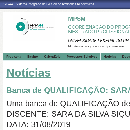
SIGAA - Sistema Integrado de Gestão de Atividades Acadêmicas
MPSM
COORDENACAO DO PROGR
MESTRADO PROFISSIONA
UNIVERSIDADE FEDERAL DO PIA
http://www.posgraduacao.ufpi.br//mpsm
Programa
Ensino
Calendário
Processos Seletivos
Notícias
Doc
Notícias
Banca de QUALIFICAÇÃO: SARA
Uma banca de QUALIFICAÇÃO de 
DISCENTE: SARA DA SILVA SIQ
DATA: 31/08/2019