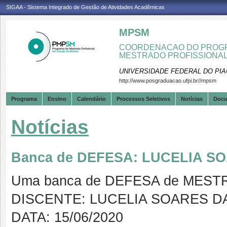
SIGAA - Sistema Integrado de Gestão de Atividades Acadêmicas
MPSM
COORDENACAO DO PROGR
MESTRADO PROFISSIONA
UNIVERSIDADE FEDERAL DO PIA
http://www.posgraduacao.ufpi.br//mpsm
Programa
Ensino
Calendário
Processos Seletivos
Notícias
Doc
Notícias
Banca de DEFESA: LUCELIA S
Uma banca de DEFESA de MESTRAD
DISCENTE: LUCELIA SOARES DA
DATA: 15/06/2020