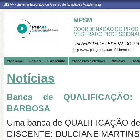
SIGAA - Sistema Integrado de Gestão de Atividades Acadêmicas
MPSM
COORDENACAO DO PROGR
MESTRADO PROFISSIONA
UNIVERSIDADE FEDERAL DO PIA
http://www.posgraduacao.ufpi.br//mpsm
Programa
Ensino
Calendário
Processos Seletivos
Notícias
Doc
Notícias
Banca de QUALIFICAÇÃO:
BARBOSA
Uma banca de QUALIFICAÇÃO de 
DISCENTE: DULCIANE MARTIN